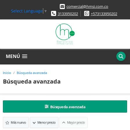
comercial@hmsi.com.co
Select Language
▼
3133950202
+573133950202
MENÚ
Inicio
Búsqueda avanzada
Búsqueda avanzada
Búsqueda avanzada
Más nuevo
Menor precio
Mayor precio