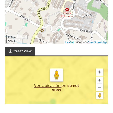
200 m
500 ft
Leaflet
| Wasi - ©
OpenStreetMap
Street View
Ver Ubicación
en
street
view