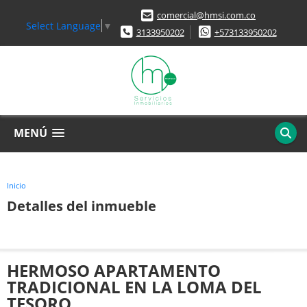
comercial@hmsi.com.co
Select Language
▼
3133950202
+573133950202
MENÚ
Inicio
Detalles del inmueble
HERMOSO APARTAMENTO
TRADICIONAL EN LA LOMA DEL
TESORO