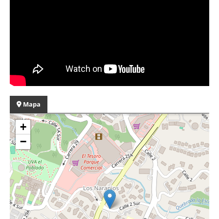
Mapa
+
−