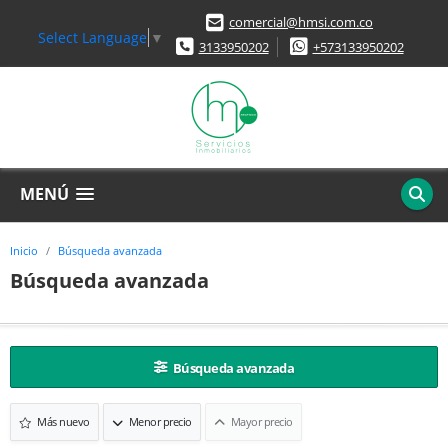
comercial@hmsi.com.co
Select Language
▼
3133950202
+573133950202
MENÚ
Inicio
Búsqueda avanzada
Búsqueda avanzada
Búsqueda avanzada
Más nuevo
Menor precio
Mayor precio