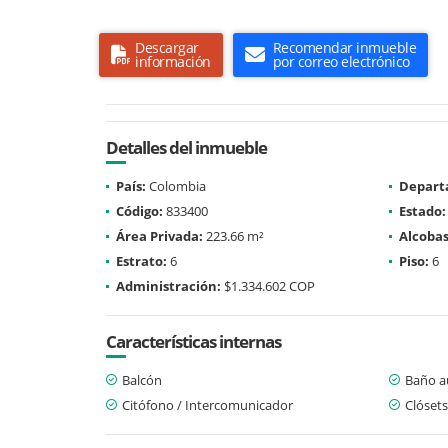
Descargar
Recomendar inmueble
información
por correo electrónico
Detalles del inmueble
País:
Colombia
Depart
Código:
833400
Estado:
Área Privada:
223.66 m²
Alcobas
Estrato:
6
Piso:
6
Administración:
$1.334.602 COP
Características internas
Balcón
Baño au
Citófono / Intercomunicador
Clósets