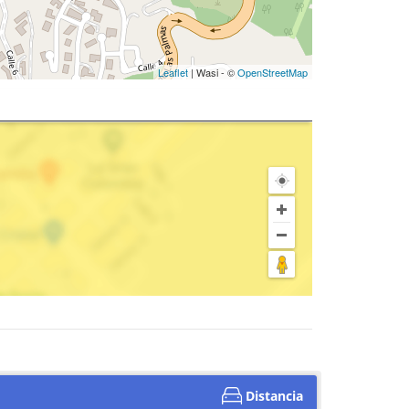
Leaflet
| Wasi - ©
OpenStreetMap
Distancia