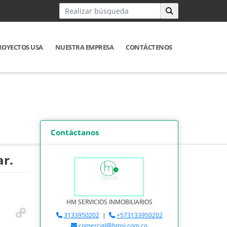
ROYECTOS USA
NUESTRA EMPRESA
CONTÁCTENOS
Contáctanos
ar.
HM SERVICIOS INMOBILIARIOS
3133950202
|
+573133950202
comercial@hmsi.com.co