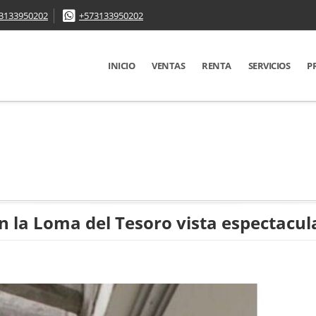
3133950202
+573133950202
INICIO
VENTAS
RENTA
SERVICIOS
P
 la Loma del Tesoro vista espectacul