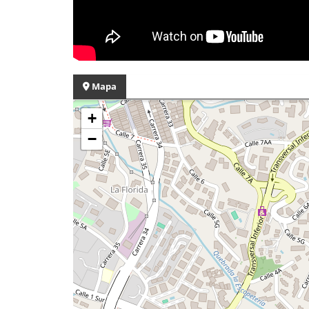
Mapa
+
−