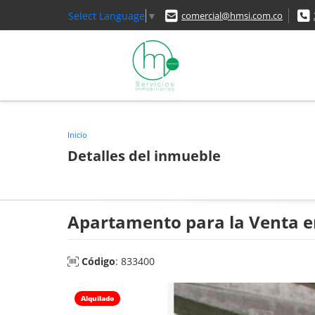
Select Language
▼
comercial@hmsi.com.co
Inicio
Detalles del inmueble
Apartamento para la Venta en
Código
: 833400
Alquilado