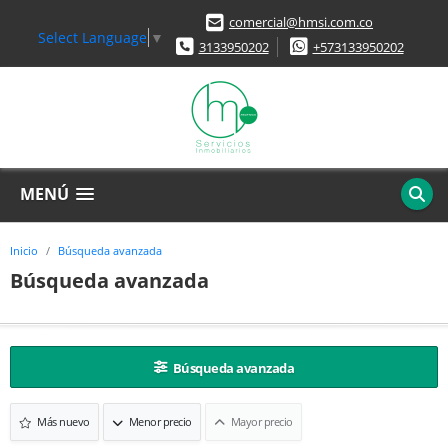
comercial@hmsi.com.co
Select Language
▼
3133950202
+573133950202
MENÚ
Inicio
Búsqueda avanzada
Búsqueda avanzada
Búsqueda avanzada
Más nuevo
Menor precio
Mayor precio