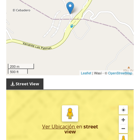
200 m
500 ft
Leaflet
| Wasi - ©
OpenStreetMap
Street View
Ver Ubicación
en
street
view