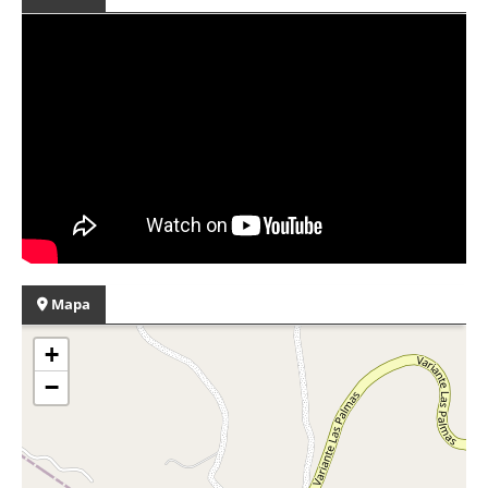
Mapa
+
−