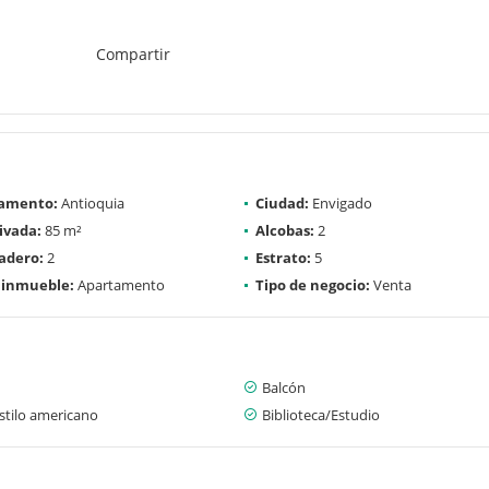
Compartir
amento:
Antioquia
Ciudad:
Envigado
ivada:
85 m²
Alcobas:
2
adero:
2
Estrato:
5
 inmueble:
Apartamento
Tipo de negocio:
Venta
Balcón
stilo americano
Biblioteca/Estudio