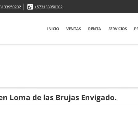
3133950202
+573133950202
INICIO
VENTAS
RENTA
SERVICIOS
P
en Loma de las Brujas Envigado.