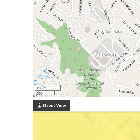
200 m
500 ft
Street View