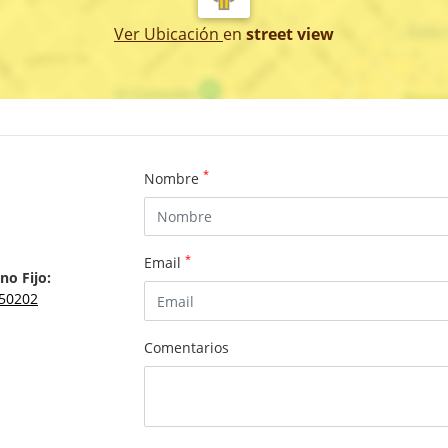
Ver Ubicación
en
street view
*
Nombre
*
Email
no Fijo:
50202
Comentarios