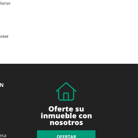
iarias
acidad
ÓN
Oferte su
inmueble con
nosotros
esa
OFERTAR