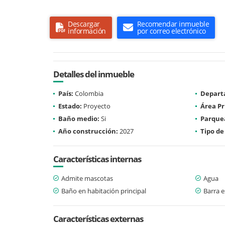
Descargar
Recomendar inmueble
información
por correo electrónico
Detalles del inmueble
País:
Colombia
Depart
Estado:
Proyecto
Área Pr
Baño medio:
Si
Parque
Año construcción:
2027
Tipo de
Características internas
Admite mascotas
Agua
Baño en habitación principal
Barra e
Características externas