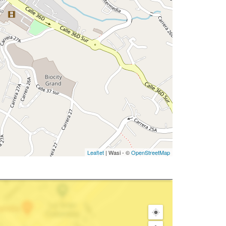
Leaflet
| Wasi - ©
OpenStreetMap