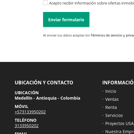
Acepto recibir información sobre ofertas inmobil
Enviar formulario
Al enviar tus datos aceptas los
Términos de servicio y priv
UBICACIÓN Y CONTACTO
INFORMACI
Inicio
UBICACIÓN
Medellín - Antioquia - Colombia
Ventas
MÓVIL
Renta
+573133950202
Servicios
TELÉFONO
Proyectos USA
3133950202
Nuestra Empr
EMAIL