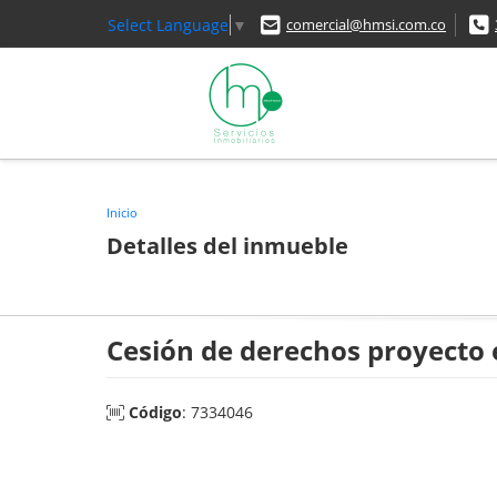
Select Language
▼
comercial@hmsi.com.co
Inicio
Detalles del inmueble
Cesión de derechos proyecto 
Código
: 7334046